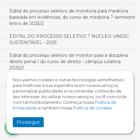
Edital do processo seletivo de monitoria para medicina
baseada em evidências, do curso de medicina ? semestre
letivo de 2025/2.
EDITAL DO PROCESSO SELETIVO ? NÚCLEO UNESC
SUSTENTÁVEL - 2025
Edital do processo seletivo de monitor para a disciplina
direito penal I do curso de direito - câmpus colatina
2025/2
Nós usamos cookies e outras tecnologias semelhantes
Edital Do Processo De Seleção De Monitoria Para Auxiliar
para melhorar a sua experiência em nossos serviços,
Nas Atividades Executadas Pelo Núcleo De Relações
personalizar publicidade e recomendar conteúdo de
Institucionais E Internacionais (Niu) Do Unesc Em 2025/2
seu interesse. Ao utilizar nossos serviços, você concorda
com tal monitoramento. Conheça nossa
Política de
Errata do resultado final do processo seletivo de
Privacidade
e também nossa
Política de Cookies
.
monitoria para a disciplina de citologia, histologia e
embriologia dos cursos ead de biomedicina,
Prosseguir
fonoaudiologia e terapia ocupacional ? semestre letivo de
2025/2.