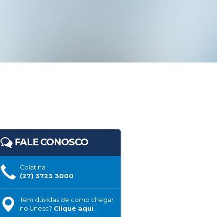
FALE CONOSCO
Colatina
(27) 3723 3000
Tem dúvidas de como chegar
no Unesc?
Clique aqui
.