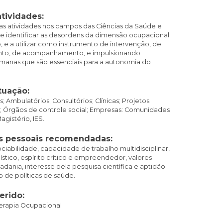
atividades:
sas atividades nos campos das Ciências da Saúde e
de identificar as desordens da dimensão ocupacional
 e a utilizar como instrumento de intervenção, de
to, de acompanhamento, e impulsionando
manas que são essenciais para a autonomia do
tuação:
s; Ambulatórios; Consultórios; Clínicas; Projetos
is; Órgãos de controle social; Empresas: Comunidades
agistério, IES.
s pessoais recomendadas:
ociabilidade, capacidade de trabalho multidisciplinar,
ístico, espírito crítico e empreendedor, valores
adania, interesse pela pesquisa científica e aptidão
de políticas de saúde.
erido:
erapia Ocupacional