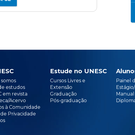
NESC
Estude no UNESC
Aluno
somos
Cursos Livres e
Painel 
de estudos
Extensão
Estági
 em revista
Graduação
Manual
teca/Acervo
Pós-graduação
Diploma
os à Comunidade
 de Privacidade
os