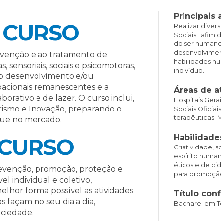
Principais 
 CURSO
Realizar diver
Sociais, afim 
do ser humano,
desenvolvimen
evenção e ao tratamento de
habilidades hu
, sensoriais, sociais e psicomotoras,
indivíduo.
 o desenvolvimento e/ou
acionais remanescentes e a
Áreas de a
aborativo e de lazer. O curso inclui,
Hospitais Gerai
rismo e Inovação, preparando o
Sociais Oficia
terapêuticas; M
que no mercado.
Habilidade
 CURSO
Criatividade, s
espírito human
éticos e de cid
prevenção, promoção, proteção e
para promoção 
l individual e coletivo,
melhor forma possível as atividades
Título conf
 façam no seu dia a dia,
Bacharel em T
ociedade.