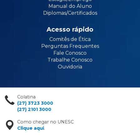
Manual do Aluno
Diplomas/Certificados
Acesso rápido
Comitês de Ética
Perguntas Frequentes
Fale Conosco
Trabalhe Conosco
Ouvidoria
Colatina
(27) 3723 3000
(27) 2101 3000
Como chegar no UNESC
Clique aqui
.