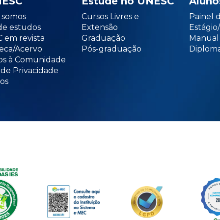
NESC
Estude no UNESC
Aluno
somos
Cursos Livres e
Painel 
de estudos
Extensão
Estági
 em revista
Graduação
Manual
teca/Acervo
Pós-graduação
Diploma
os à Comunidade
 de Privacidade
os