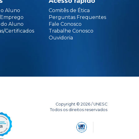
s
Acesso rápido
do Aluno
Comitês de Ética
o/Emprego
Perguntas Frequentes
 do Aluno
Fale Conosco
s/Certificados
Trabalhe Conosco
Ouvidoria
Copyright © 2026 / UNESC
Todos os direitos reservados