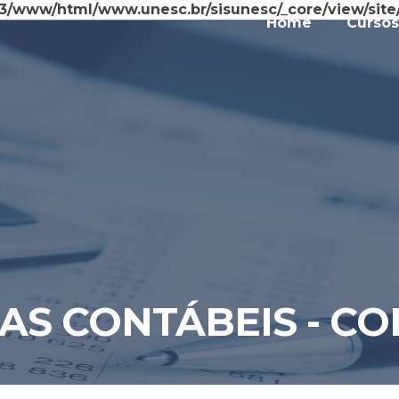
3/www/html/www.unesc.br/sisunesc/_core/view/site/
Home
Cursos
IAS CONTÁBEIS - CO