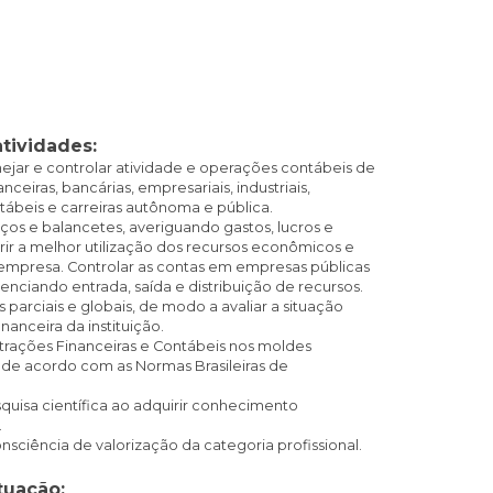
atividades:
nejar e controlar atividade e operações contábeis de
anceiras, bancárias, empresariais, industriais,
ntábeis e carreiras autônoma e pública.
ços e balancetes, averiguando gastos, lucros e
rir a melhor utilização dos recursos econômicos e
 empresa.
Controlar as contas em empresas públicas
renciando entrada, saída e distribuição de recursos.
s parciais e globais, de modo a avaliar a situação
inanceira da instituição.
rações Financeiras e Contábeis nos moldes
, de acordo com as Normas Brasileiras de
squisa científica ao adquirir conhecimento
.
nsciência de valorização da categoria profissional.
tuação: