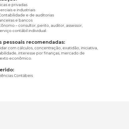
cas e privadas
ciais e industriais
Contabilidade e de auditorias
nanceiras e bancos
tônomo – consultor, perito, auditor, assessor,
rviço contábil individual.
s pessoais recomendadas:
idar com cálculos, concentração, exatidão, iniciativa,
iabilidade, interesse por finanças, mercado de
ntexto econômico.
erido:
iências Contábeis