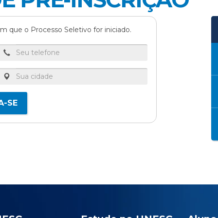
antos Oliveira
m que o Processo Seletivo for iniciado.
 Angela Colombi Marchesi
 Demoner Rossoni
A-SE
 Christina de Sousa Loyola