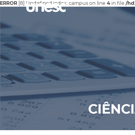
ERROR
[8] Undefined index: campus on line
4
in file
/hd
CIÊNC