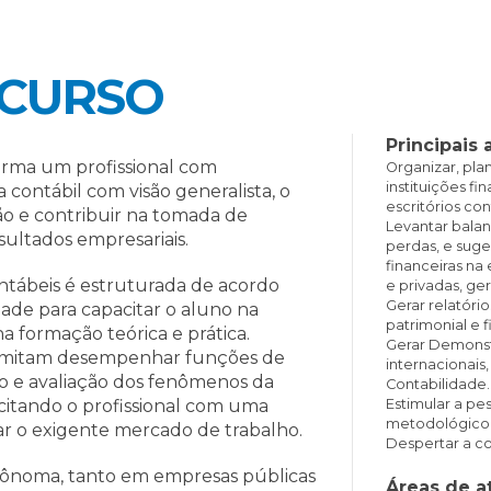
 CURSO
Principais 
orma um profissional com
Organizar, pla
instituições fin
ontábil com visão generalista, o
escritórios co
o e contribuir na tomada de
Levantar balan
ultados empresariais.
perdas, e suge
financeiras na
ntábeis é estruturada de acordo
e privadas, ge
Gerar relatório
ade para capacitar o aluno na
patrimonial e f
na formação teórica e prática.
Gerar Demonst
rmitam desempenhar funções de
internacionais
ão e avaliação dos fenômenos da
Contabilidade.
citando o profissional com uma
Estimular a pe
metodológico
ar o exigente mercado de trabalho.
Despertar a co
tônoma, tanto em empresas públicas
Áreas de a