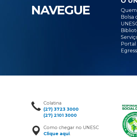
O U
NAVEGUE
Quem 
Bolsa 
UNESC
Biblio
Serviç
Portal
Egress
Colatina
(27) 3723 3000
(27) 2101 3000
Como chegar no UNESC
Clique aqui
.