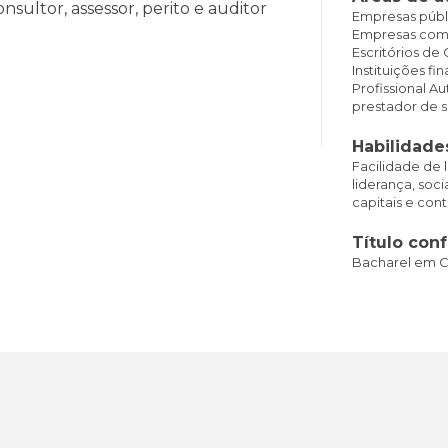
nsultor, assessor, perito e auditor
Empresas públi
Empresas comer
Escritórios de 
Instituições fi
Profissional Au
prestador de se
Habilidade
Facilidade de l
liderança, soc
capitais e co
Título conf
Bacharel em C