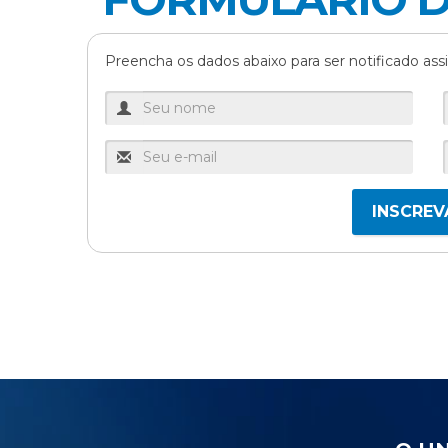
VIctor S
Preencha os dados abaixo para ser notificado assi
Valeria
Waleria
INSCREV
Yolanda