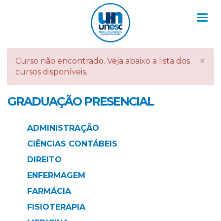
Nav
×
Curso não encontrado. Veja abaixo a lista dos
cursos disponíveis.
GRADUAÇÃO PRESENCIAL
ADMINISTRAÇÃO
CIÊNCIAS CONTÁBEIS
DIREITO
ENFERMAGEM
FARMÁCIA
FISIOTERAPIA