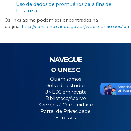
Uso de dados de prontuários para fins de
Pesquisa
Os links acima podem ser encontrados na
página:
http://conselho.saude.gov.br/web_comissoes/con
NAVEGUE
O UNESC
Quem somos
Bolsa de estudos
UNESC em revista
Biblioteca/Acervo
Serviços à Comunidade
Portal de Privacidade
Egressos