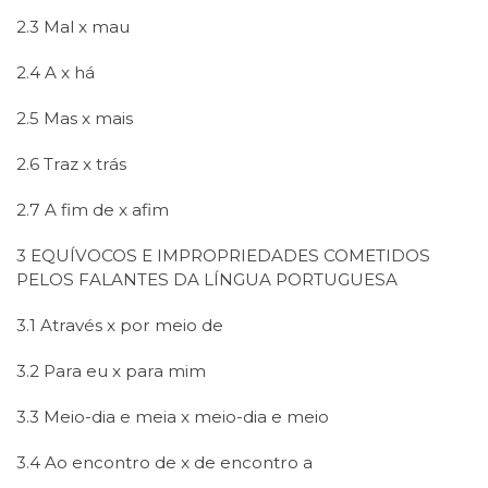
2.3 Mal x mau
2.4 A x há
2.5 Mas x mais
2.6 Traz x trás
2.7 A fim de x afim
3 EQUÍVOCOS E IMPROPRIEDADES COMETIDOS
PELOS FALANTES DA LÍNGUA PORTUGUESA
3.1 Através x por meio de
3.2 Para eu x para mim
3.3 Meio-dia e meia x meio-dia e meio
3.4 Ao encontro de x de encontro a