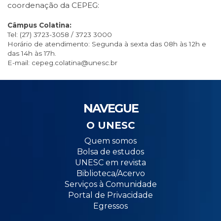
coordenação da CEPEG:
Câmpus Colatina:
Tel: (27) 3723-3058 / 3723 3000
Horário de atendimento: Segunda à sexta das 08h às 12h e
das 14h às 17h.
E-mail: cepeg.colatina@unesc.br
NAVEGUE
O UNESC
Quem somos
Bolsa de estudos
UNESC em revista
Biblioteca/Acervo
Serviços à Comunidade
Portal de Privacidade
Egressos