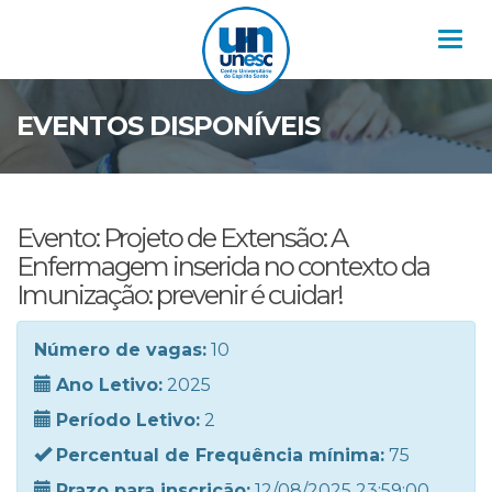
Nav
EVENTOS DISPONÍVEIS
Evento: Projeto de Extensão: A
Enfermagem inserida no contexto da
Imunização: prevenir é cuidar!
Número de vagas:
10
Ano Letivo:
2025
Período Letivo:
2
Percentual de Frequência mínima:
75
Prazo para inscrição:
12/08/2025 23:59:00