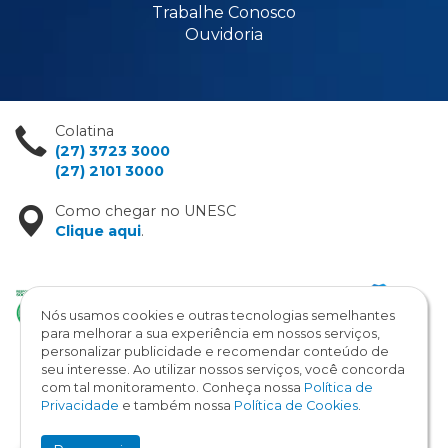
Trabalhe Conosco
Ouvidoria
Colatina
(27) 3723 3000
(27) 2101 3000
Como chegar no UNESC
Clique aqui
.
Nós usamos cookies e outras tecnologias semelhantes
para melhorar a sua experiência em nossos serviços,
personalizar publicidade e recomendar conteúdo de
seu interesse. Ao utilizar nossos serviços, você concorda
com tal monitoramento. Conheça nossa
Política de
Copyright © 2026 / UNESC
Privacidade
e também nossa
Política de Cookies
.
Todos os direitos reservados