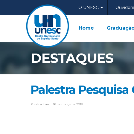
O UNESC
Ouvidori
Home
Graduaçã
DESTAQUES
Palestra Pesquisa 
Publicado em: 16 de março de 2018