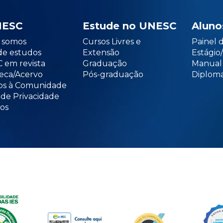
NESC
Estude no UNESC
Aluno
somos
Cursos Livres e
Painel 
de estudos
Extensão
Estági
 em revista
Graduação
Manual
teca/Acervo
Pós-graduação
Diploma
os à Comunidade
 de Privacidade
os