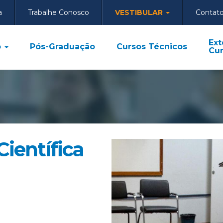
a
Trabalhe Conosco
VESTIBULAR
Contat
Ext
o
Pós-Graduação
Cursos Técnicos
Cur
Científica