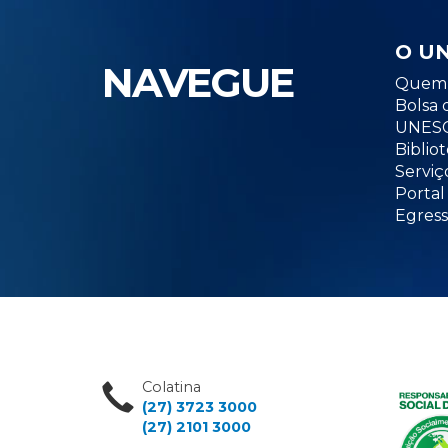
O U
NAVEGUE
Quem 
Bolsa 
UNESC
Biblio
Serviç
Portal
Egress
Colatina
(27) 3723 3000
(27) 2101 3000