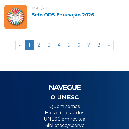
05/05/2026
Selo ODS Educação 2026
«
1
2
3
4
5
6
7
8
»
NAVEGUE
O UNESC
Quem somos
Bolsa de estudos
UNESC em revista
Biblioteca/Acervo