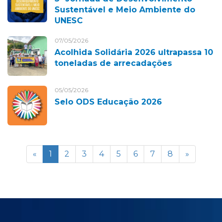
Sustentável e Meio Ambiente do
UNESC
07/05/2026
Acolhida Solidária 2026 ultrapassa 10
toneladas de arrecadações
05/05/2026
Selo ODS Educação 2026
«
1
2
3
4
5
6
7
8
»