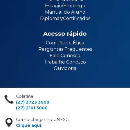
Estágio/Emprego
Manual do Aluno
Diplomas/Certificados
Acesso rápido
Comitês de Ética
Perguntas Frequentes
Fale Conosco
Trabalhe Conosco
Ouvidoria
Colatina
(27) 3723 3000
(27) 2101 3000
Como chegar no UNESC
Clique aqui
.