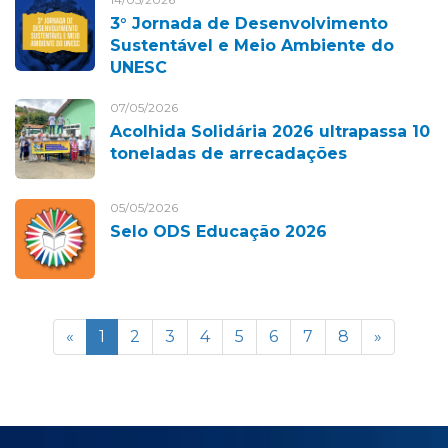
3° Jornada de Desenvolvimento
Sustentável e Meio Ambiente do
UNESC
07/05/2026
Acolhida Solidária 2026 ultrapassa 10
toneladas de arrecadações
05/05/2026
Selo ODS Educação 2026
«
1
2
3
4
5
6
7
8
»