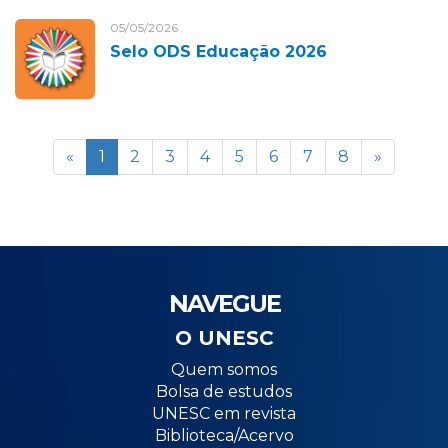
05/05/2026
Selo ODS Educação 2026
«
1
2
3
4
5
6
7
8
»
NAVEGUE
O UNESC
Quem somos
Bolsa de estudos
UNESC em revista
Biblioteca/Acervo