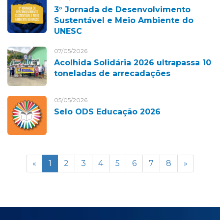
3° Jornada de Desenvolvimento
Sustentável e Meio Ambiente do
UNESC
07/05/2026
Acolhida Solidária 2026 ultrapassa 10
toneladas de arrecadações
05/05/2026
Selo ODS Educação 2026
«
1
2
3
4
5
6
7
8
»