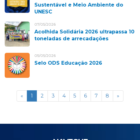
Sustentável e Meio Ambiente do
UNESC
07/05/2026
Acolhida Solidária 2026 ultrapassa 10
toneladas de arrecadações
05/05/2026
Selo ODS Educação 2026
«
1
2
3
4
5
6
7
8
»