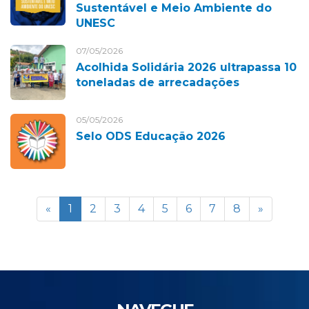
Sustentável e Meio Ambiente do
UNESC
07/05/2026
Acolhida Solidária 2026 ultrapassa 10
toneladas de arrecadações
05/05/2026
Selo ODS Educação 2026
«
1
2
3
4
5
6
7
8
»