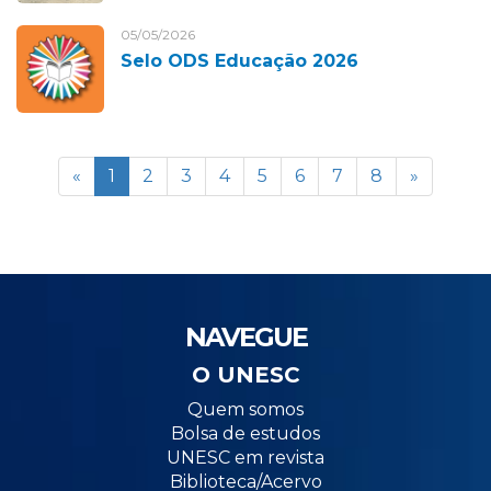
05/05/2026
Selo ODS Educação 2026
«
1
2
3
4
5
6
7
8
»
NAVEGUE
O UNESC
Quem somos
Bolsa de estudos
UNESC em revista
Biblioteca/Acervo