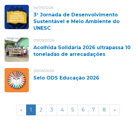
14/05/2026
3° Jornada de Desenvolvimento
Sustentável e Meio Ambiente do
UNESC
07/05/2026
Acolhida Solidária 2026 ultrapassa 10
toneladas de arrecadações
05/05/2026
Selo ODS Educação 2026
«
1
2
3
4
5
6
7
8
»