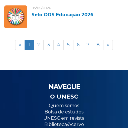
05/05/2026
Selo ODS Educação 2026
«
1
2
3
4
5
6
7
8
»
NAVEGUE
O UNESC
Quem somos
Bolsa de estudos
UNESC em revista
Biblioteca/Acervo