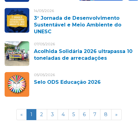
14/05/2026
3° Jornada de Desenvolvimento
Sustentável e Meio Ambiente do
UNESC
07/05/2026
Acolhida Solidária 2026 ultrapassa 10
toneladas de arrecadações
05/05/2026
Selo ODS Educação 2026
«
1
2
3
4
5
6
7
8
»