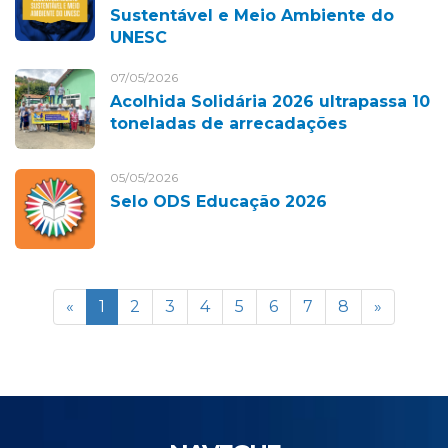
Sustentável e Meio Ambiente do
UNESC
07/05/2026
Acolhida Solidária 2026 ultrapassa 10
toneladas de arrecadações
05/05/2026
Selo ODS Educação 2026
«
1
2
3
4
5
6
7
8
»