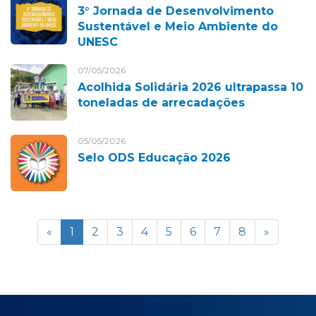
3° Jornada de Desenvolvimento
Sustentável e Meio Ambiente do
UNESC
07/05/2026
Acolhida Solidária 2026 ultrapassa 10
toneladas de arrecadações
05/05/2026
Selo ODS Educação 2026
«
1
2
3
4
5
6
7
8
»