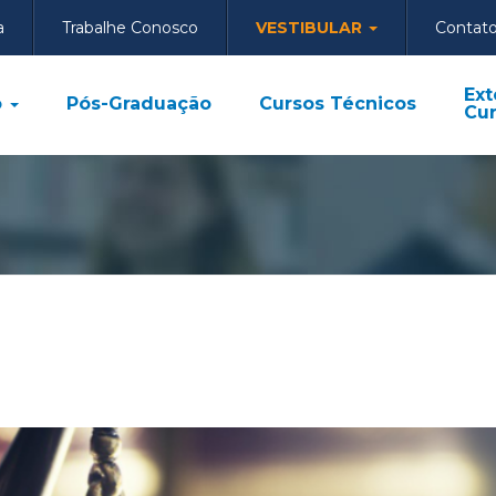
a
Trabalhe Conosco
VESTIBULAR
Contat
Ext
o
Pós-Graduação
Cursos Técnicos
Cur