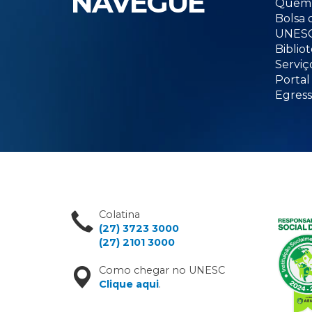
NAVEGUE
Quem 
Bolsa 
UNESC
Biblio
Serviç
Portal
Egress
Colatina
(27) 3723 3000
(27) 2101 3000
Como chegar no UNESC
Clique aqui
.