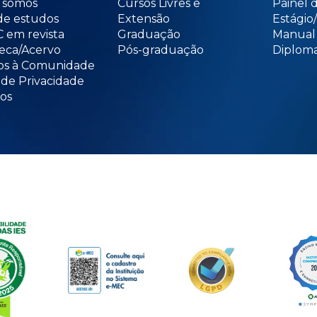
somos
Cursos Livres e
Painel 
de estudos
Extensão
Estági
 em revista
Graduação
Manual
teca/Acervo
Pós-graduação
Diploma
os à Comunidade
 de Privacidade
os