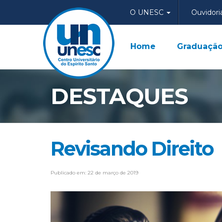
O UNESC
Ouvidori
Home
Graduaçã
DESTAQUES
Revisando Direito
Publicado em: 22 de março de 2019