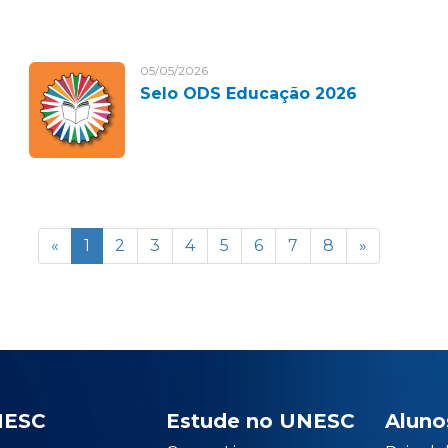
05/05/2026
Selo ODS Educação 2026
«
1
2
3
4
5
6
7
8
»
NESC
Estude no UNESC
Aluno