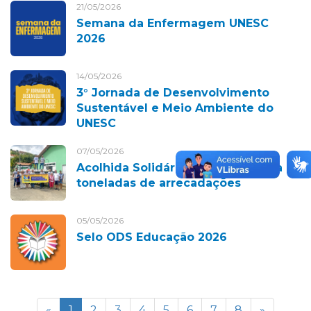
21/05/2026
Semana da Enfermagem UNESC
2026
14/05/2026
3° Jornada de Desenvolvimento
Sustentável e Meio Ambiente do
UNESC
07/05/2026
Acolhida Solidária 2026 ultrapassa 10
toneladas de arrecadações
05/05/2026
Selo ODS Educação 2026
«
1
2
3
4
5
6
7
8
»