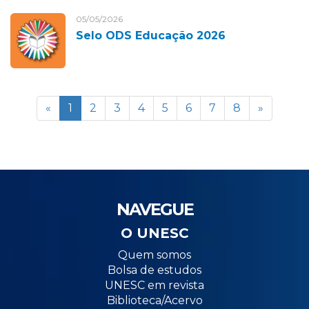
05/05/2026
Selo ODS Educação 2026
«
1
2
3
4
5
6
7
8
»
NAVEGUE
O UNESC
Quem somos
Bolsa de estudos
UNESC em revista
Biblioteca/Acervo