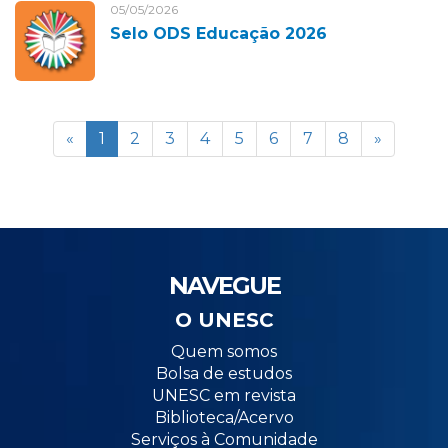
05/05/2026
Selo ODS Educação 2026
«
1
2
3
4
5
6
7
8
»
NAVEGUE
O UNESC
Quem somos
Bolsa de estudos
UNESC em revista
Biblioteca/Acervo
Serviços à Comunidade