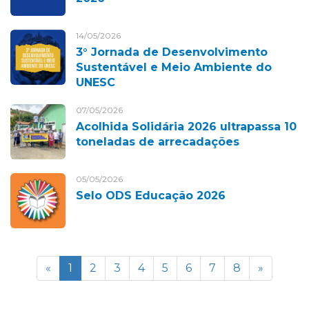
14/05/2026
3° Jornada de Desenvolvimento
Sustentável e Meio Ambiente do
UNESC
07/05/2026
Acolhida Solidária 2026 ultrapassa 10
toneladas de arrecadações
05/05/2026
Selo ODS Educação 2026
«
1
2
3
4
5
6
7
8
»