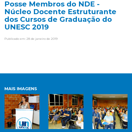
Posse Membros do NDE -
Núcleo Docente Estruturante
dos Cursos de Graduação do
UNESC 2019
Publicado em: 28 de janeiro de 2019
MAIS IMAGENS