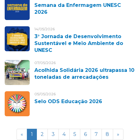
Semana da Enfermagem UNESC
2026
14/05/2026
3° Jornada de Desenvolvimento
Sustentável e Meio Ambiente do
UNESC
07/05/2026
Acolhida Solidária 2026 ultrapassa 10
toneladas de arrecadações
05/05/2026
Selo ODS Educação 2026
«
1
2
3
4
5
6
7
8
»