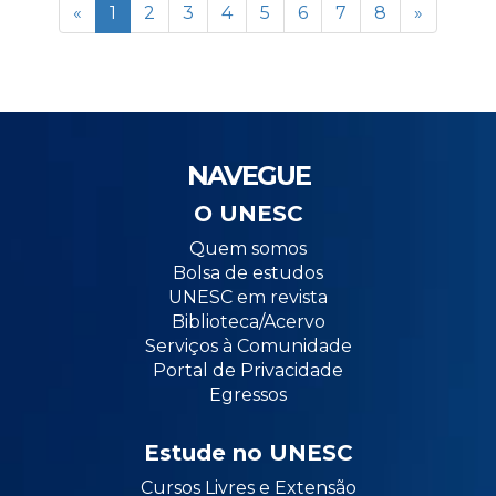
«
1
2
3
4
5
6
7
8
»
NAVEGUE
O UNESC
Quem somos
Bolsa de estudos
UNESC em revista
Biblioteca/Acervo
Serviços à Comunidade
Portal de Privacidade
Egressos
Estude no UNESC
Cursos Livres e Extensão