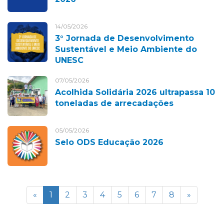
14/05/2026
3° Jornada de Desenvolvimento
Sustentável e Meio Ambiente do
UNESC
07/05/2026
Acolhida Solidária 2026 ultrapassa 10
toneladas de arrecadações
05/05/2026
Selo ODS Educação 2026
«
1
2
3
4
5
6
7
8
»