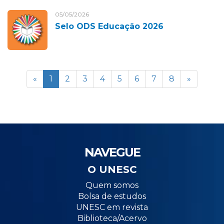
05/05/2026
Selo ODS Educação 2026
«
1
2
3
4
5
6
7
8
»
NAVEGUE
O UNESC
Quem somos
Bolsa de estudos
UNESC em revista
Biblioteca/Acervo