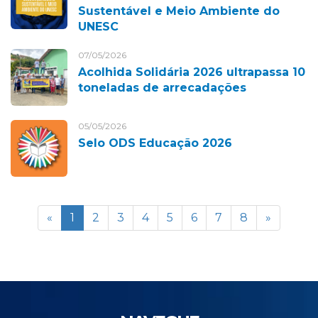
Sustentável e Meio Ambiente do
UNESC
07/05/2026
Acolhida Solidária 2026 ultrapassa 10
toneladas de arrecadações
05/05/2026
Selo ODS Educação 2026
«
1
2
3
4
5
6
7
8
»