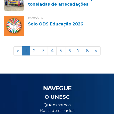
toneladas de arrecadações
05/05/2026
Selo ODS Educação 2026
«
1
2
3
4
5
6
7
8
»
NAVEGUE
O UNESC
Quem somos
Bolsa de estudos