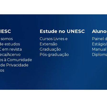
NESC
Estude no UNESC
Aluno
somos
Cursos Livres e
Painel 
de estudos
Extensão
Estági
 em revista
Graduação
Manual
teca/Acervo
Pós-graduação
Diploma
os à Comunidade
 de Privacidade
os