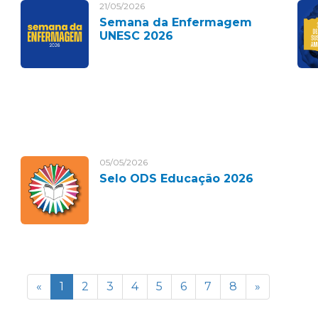
21/05/2026
Semana da Enfermagem
UNESC 2026
05/05/2026
Selo ODS Educação 2026
«
1
2
3
4
5
6
7
8
»