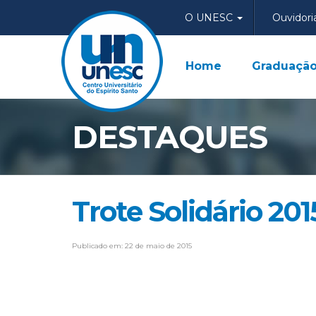
O UNESC
Ouvidori
Home
Graduaçã
DESTAQUES
Trote Solidário 201
Publicado em: 22 de maio de 2015