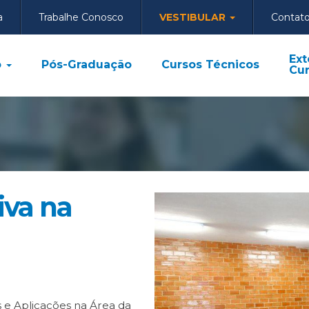
a
Trabalhe Conosco
VESTIBULAR
Contat
Ext
o
Pós-Graduação
Cursos Técnicos
Cur
iva na
s e Aplicacões na Área da