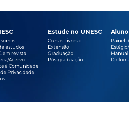
NESC
Estude no UNESC
Aluno
somos
Cursos Livres e
Painel 
de estudos
Extensão
Estági
 em revista
Graduação
Manual
teca/Acervo
Pós-graduação
Diploma
os à Comunidade
 de Privacidade
os