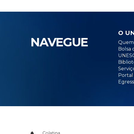
O U
NAVEGUE
Quem 
Bolsa 
UNESC
Biblio
Serviç
Portal
Egress
Colatina