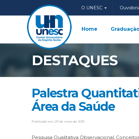
O UNESC
Ouvidori
Home
Graduaçã
DESTAQUES
Palestra Quantitat
Área da Saúde
Publicado em: 20 de maio de 2015
Pesquisa Qualitativa Observacional, Conceito