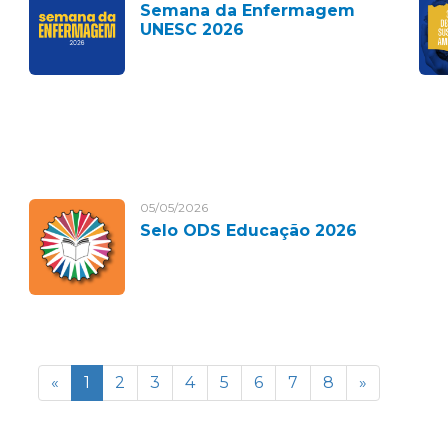
Semana da Enfermagem
UNESC 2026
05/05/2026
Selo ODS Educação 2026
«
1
2
3
4
5
6
7
8
»