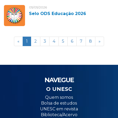
05/05/2026
Selo ODS Educação 2026
«
1
2
3
4
5
6
7
8
»
NAVEGUE
O UNESC
Quem somos
Bolsa de estudos
UNESC em revista
Biblioteca/Acervo