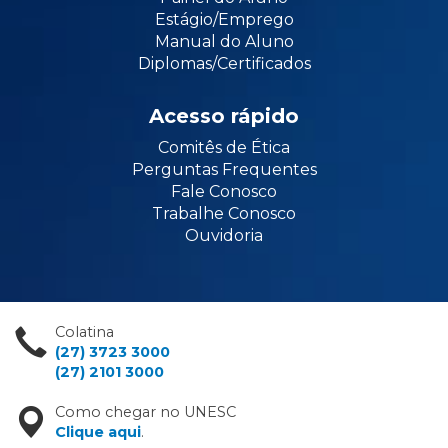
Estágio/Emprego
Manual do Aluno
Diplomas/Certificados
Acesso rápido
Comitês de Ética
Perguntas Frequentes
Fale Conosco
Trabalhe Conosco
Ouvidoria
Colatina
(27) 3723 3000
(27) 2101 3000
Como chegar no UNESC
Clique aqui
.