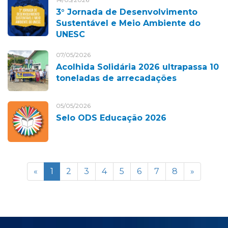
3° Jornada de Desenvolvimento
Sustentável e Meio Ambiente do
UNESC
07/05/2026
Acolhida Solidária 2026 ultrapassa 10
toneladas de arrecadações
05/05/2026
Selo ODS Educação 2026
«
1
2
3
4
5
6
7
8
»