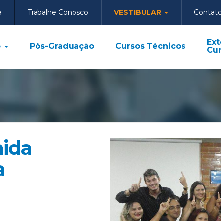
a
Trabalhe Conosco
VESTIBULAR
Contat
Ext
o
Pós-Graduação
Cursos Técnicos
Cur
ida
a