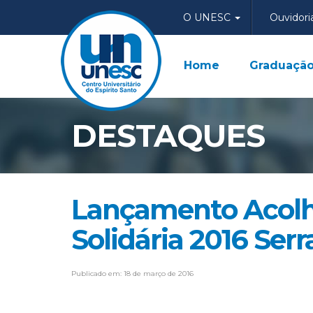
O UNESC
Ouvidori
Home
Graduaçã
DESTAQUES
Lançamento Acolh
Solidária 2016 Serr
Publicado em: 18 de março de 2016