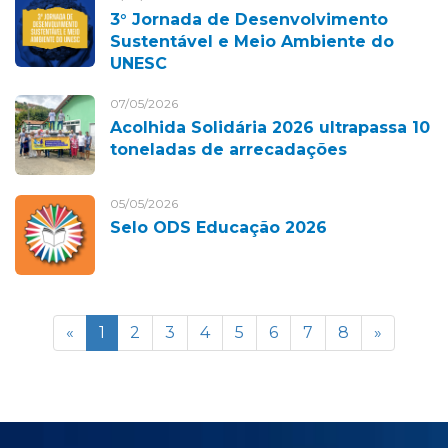
3° Jornada de Desenvolvimento
Sustentável e Meio Ambiente do
UNESC
07/05/2026
Acolhida Solidária 2026 ultrapassa 10
toneladas de arrecadações
05/05/2026
Selo ODS Educação 2026
«
1
2
3
4
5
6
7
8
»