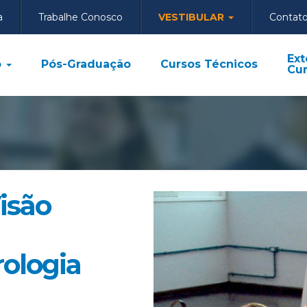
a
Trabalhe Conosco
VESTIBULAR
Contat
Ext
o
Pós-Graduação
Cursos Técnicos
Cur
isão
rologia