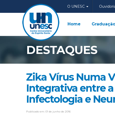
O UNESC
Ouvidori
Home
Graduaçã
DESTAQUES
Zika Vírus Numa V
Integrativa entre a
Infectologia e Neu
Publicado em: 01 de junho de 2016