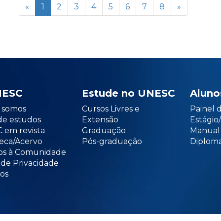
«
1
2
3
4
5
6
7
8
»
NESC
Estude no UNESC
Aluno
somos
Cursos Livres e
Painel 
de estudos
Extensão
Estági
 em revista
Graduação
Manual
teca/Acervo
Pós-graduação
Diploma
os à Comunidade
 de Privacidade
os