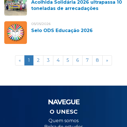
Acolhida Solidária 2026 ultrapassa 10
toneladas de arrecadações
05/05/2026
Selo ODS Educação 2026
«
1
2
3
4
5
6
7
8
»
NAVEGUE
O UNESC
Quem somos
Bolsa de estudos