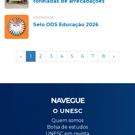
toneladas de arrecadações
05/05/2026
Selo ODS Educação 2026
«
1
2
3
4
5
6
7
8
»
NAVEGUE
O UNESC
Quem somos
Bolsa de estudos
UNESC em revista