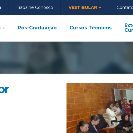
a
Trabalhe Conosco
VESTIBULAR
Contat
Ext
o
Pós-Graduação
Cursos Técnicos
Cur
or