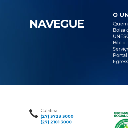
O U
NAVEGUE
Quem 
Bolsa 
UNESC
Biblio
Serviç
Portal
Egress
Colatina
(27) 3723 3000
(27) 2101 3000