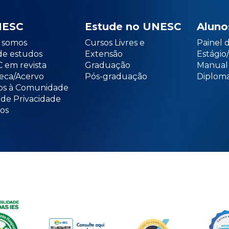
NESC
Estude no UNESC
Aluno
somos
Cursos Livres e
Painel 
de estudos
Extensão
Estági
 em revista
Graduação
Manual
teca/Acervo
Pós-graduação
Diploma
os à Comunidade
 de Privacidade
os