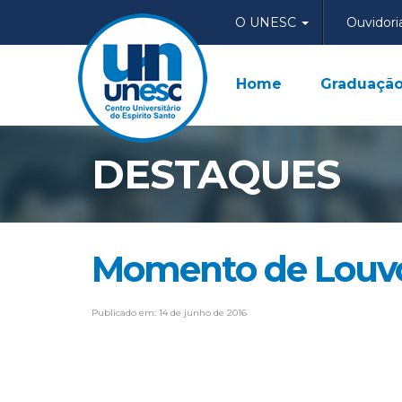
O UNESC
Ouvidori
Home
Graduaçã
DESTAQUES
Momento de Louv
Publicado em: 14 de junho de 2016