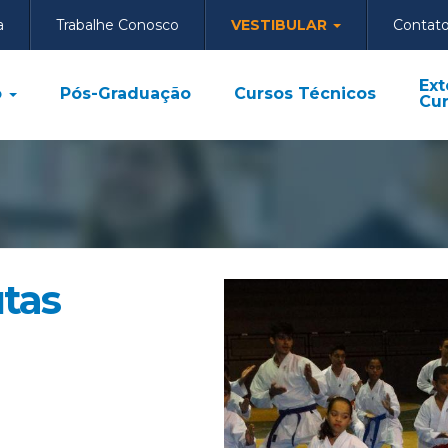
a
Trabalhe Conosco
VESTIBULAR
Contat
Ext
o
Pós-Graduação
Cursos Técnicos
Cur
utas