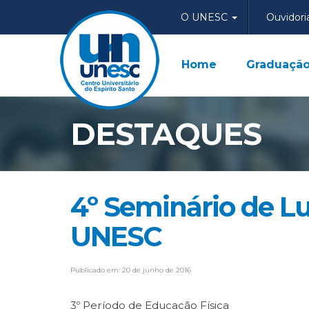
O UNESC
Ouvidori
Home
Graduaçã
DESTAQUES
4º Seminário de L
UNESC
Publicado em: 20 de junho de 2016
3º Período de Educação Física