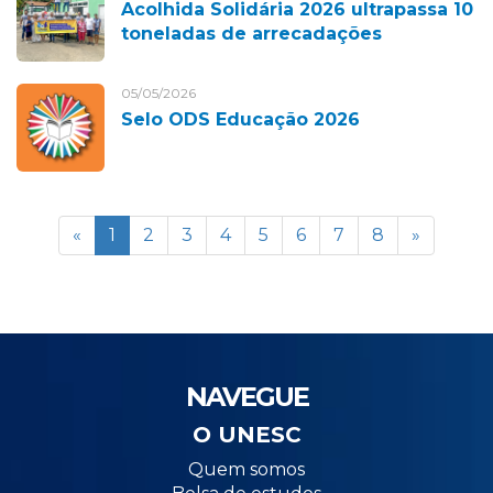
Acolhida Solidária 2026 ultrapassa 10
toneladas de arrecadações
05/05/2026
Selo ODS Educação 2026
«
1
2
3
4
5
6
7
8
»
NAVEGUE
O UNESC
Quem somos