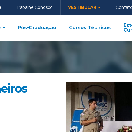
a
Trabalhe Conosco
VESTIBULAR
Contat
Ext
o
Pós-Graduação
Cursos Técnicos
Cur
eiros