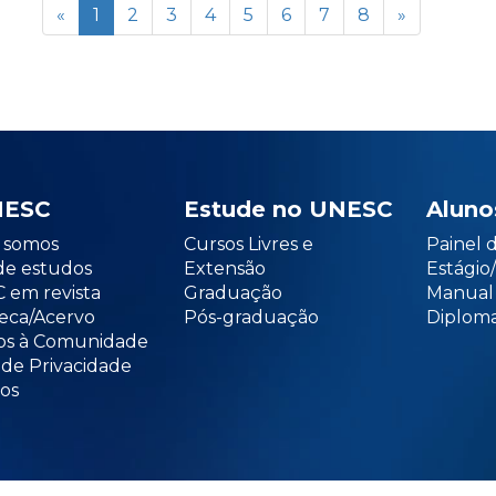
«
1
2
3
4
5
6
7
8
»
NESC
Estude no UNESC
Aluno
somos
Cursos Livres e
Painel 
de estudos
Extensão
Estági
 em revista
Graduação
Manual
teca/Acervo
Pós-graduação
Diploma
os à Comunidade
 de Privacidade
os