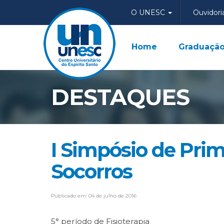
O UNESC
Ouvidori
Home
Graduaçã
DESTAQUES
I Simpósio de Prim
Socorros
Publicado em: 04 de julho de 2016
5° período de Fisioterapia