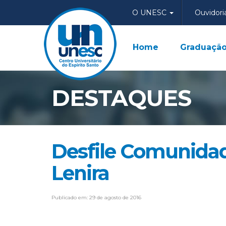
O UNESC
Ouvidori
Home
Graduaçã
DESTAQUES
Desfile Comunidad
Lenira
Publicado em: 29 de agosto de 2016