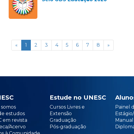
«
1
2
3
4
5
6
7
8
»
NESC
Estude no UNESC
Aluno
somos
Cursos Livres e
Painel 
de estudos
Extensão
Estági
 em revista
Graduação
Manual
teca/Acervo
Pós-graduação
Diploma
os à Comunidade