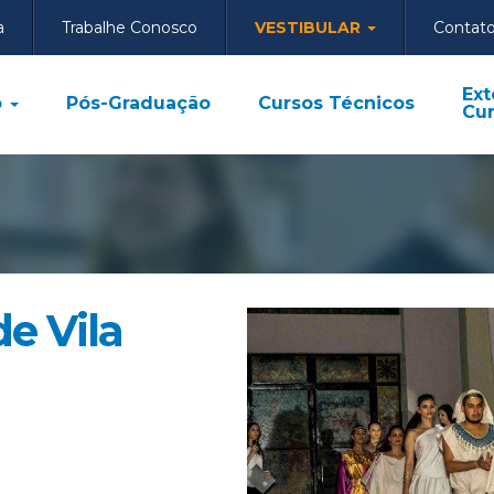
a
Trabalhe Conosco
VESTIBULAR
Contat
Ext
o
Pós-Graduação
Cursos Técnicos
Cur
e Vila