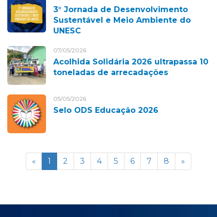
3° Jornada de Desenvolvimento
Sustentável e Meio Ambiente do
UNESC
07/05/2026
Acolhida Solidária 2026 ultrapassa 10
toneladas de arrecadações
05/05/2026
Selo ODS Educação 2026
«
1
2
3
4
5
6
7
8
»